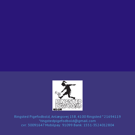
Ringsted Pigefodbold, Anlægsvej 15B, 4100 Ringsted * 21694119
*ringstedpigefodbold@gmail.com
cvr: 30091647 Mobilpay: 91099 Bank: 1551-3524012804