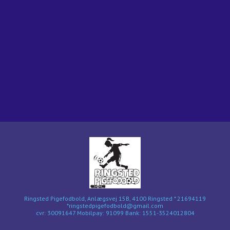
Ringsted Pigefodbold, Anlægsvej 15B, 4100 Ringsted * 21694119
*ringstedpigefodbold@gmail.com
cvr: 30091647 Mobilpay: 91099 Bank: 1551-3524012804