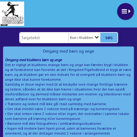
Kun i Klubben
Omgang med børn og unge
Omgang med klubbens børn og unge
Det er vigtigt at klubbens mange børn og unge kan færdes trygt i klubben
og at forældrene kan forvente at det i Ringsted Pigefodbold er trygt at være
barn, og at klubben gør en stor indsats for at overgreb på klubbens børn og
unge ikke skal kunne forekomme.
Samtidig er disse regler med til at beskytte vore mange frivillige trænere
og ledere, således at de ikke kan havne i situationer, hvor der kan opstå
misforståelser og dermed måske mistanke om motiver og intentioner med
deres adfærd over for klubbens børn og unge.
• Trænere og ledere må ikke gå i bad samtidig med børnene.
• Der skal mindst være 2 voksne med på trænings- og turneringsture.
• Der skal enten være 2 voksne eller ingen, der overnatter i samme lokale
som børnene på træning eller turneringsture.
• Børnene må ikke fotograferes i omklædningssituationer.
• Ingen må invitere børn hjem privat, uden at børnenes forældre er
orienteret, og at der deltager mindst 2 voksne i arrangementet.