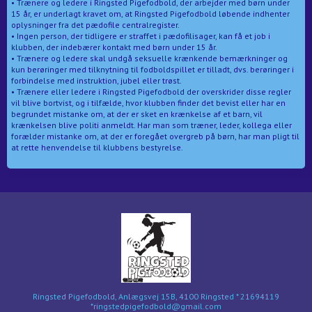
• Trænere og ledere i Ringsted Pigefodbold, der arbejder med børn under
15 år, er underlagt kravet om, at Ringsted Pigefodbold løbende indhenter
oplysninger fra det pædofile centralregister.
• Ingen person, der tidligere er straffet i pædofilisager, kan få et job i
klubben, der indebærer kontakt med børn under 15 år.
• Trænere og ledere skal undgå seksuelle krænkende bemærkninger og
kun berøringer med tilknytning til fodboldspillet er tilladt, dvs. berøringer i
forbindelse med instruktion, jubel eller trøst.
• Trænere eller ledere i Ringsted Pigefodbold der overskrider disse regler
vil blive bortvist, og i tilfælde, hvor klubben finder det bevist eller har en
begrundet mistanke om, at der er sket en krænkelse af et barn, vil
krænkelsen blive politi anmeldt. Har man som træner, leder, kollega eller
forælder mistanke om, at der er foregået overgreb på børn, har man pligt til
at rette henvendelse til klubbens bestyrelse.
Ringsted Pigefodbold, Anlægsvej 15B, 4100 Ringsted * 21694119
*ringstedpigefodbold@gmail.com