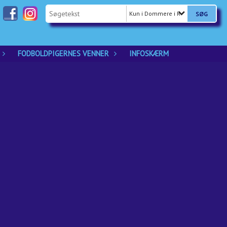
Kun i Dommere i Ringsted Pigefod
FODBOLDPIGERNES VENNER
INFOSKÆRM