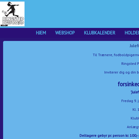
HJEM
WEBSHOP
KLUBKALENDER
HOLDE
Julef
Til Trænere, fodboldpiger
Ringsted 
Inviterer dig og din 
forsinke
"julef
Fredag ​​9.
Kl. 
Klub
Anlægs
Deltagere gebyr pr. person kr. 100