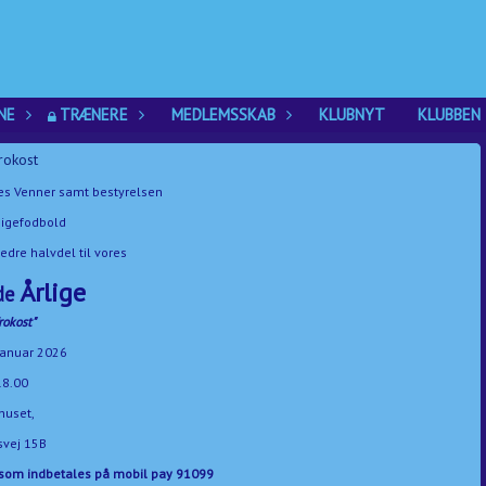
NE
TRÆNERE
MEDLEMSSKAB
KLUBNYT
KLUBBEN
rokost
nes Venner samt bestyrelsen
Pigefodbold
bedre halvdel til vores
Årlige
de
rokost"
 januar 2026
18.00
huset,
vej 15B
,- som indbetales på mobil pay 91099