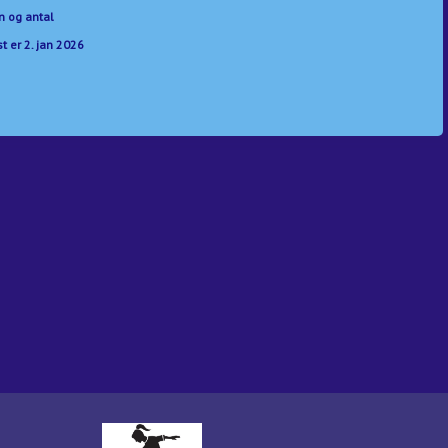
 og antal
t er 2. jan 2026