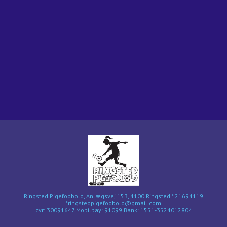
Ringsted Pigefodbold, Anlægsvej 15B, 4100 Ringsted * 21694119
*ringstedpigefodbold@gmail.com
cvr: 30091647 Mobilpay: 91099 Bank: 1551-3524012804